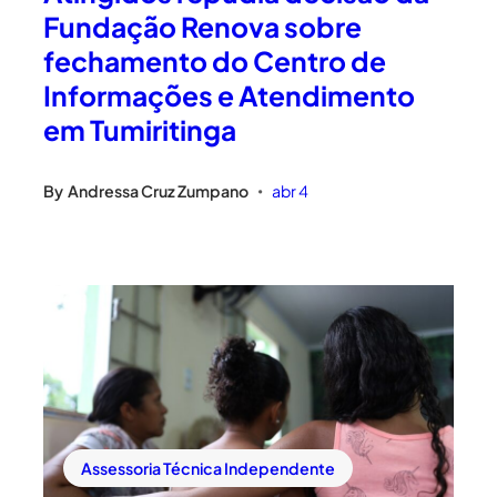
Fundação Renova sobre
fechamento do Centro de
Informações e Atendimento
em Tumiritinga
By
Andressa Cruz Zumpano
abr 4
•
Assessoria Técnica Independente