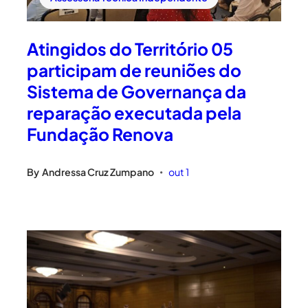
Atingidos do Território 05
participam de reuniões do
Sistema de Governança da
reparação executada pela
Fundação Renova
By
Andressa Cruz Zumpano
out 1
•