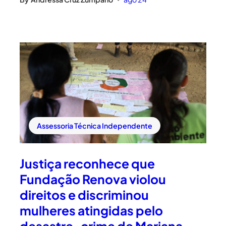
Assessoria Técnica Independente
Justiça reconhece que
Fundação Renova violou
direitos e discriminou
mulheres atingidas pelo
desastre-crime de Mariana