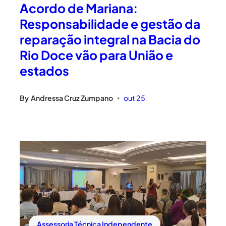
Acordo de Mariana:
Responsabilidade e gestão da
reparação integral na Bacia do
Rio Doce vão para União e
estados
By
Andressa Cruz Zumpano
out 25
•
Assessoria Técnica Independente