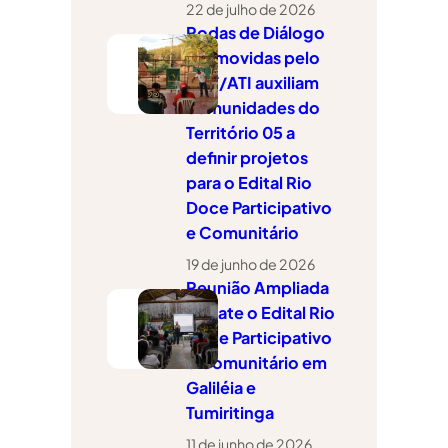
22 de julho de 2026
Rodas de Diálogo
promovidas pelo
CAT/ATI auxiliam
comunidades do
Território 05 a
definir projetos
para o Edital Rio
Doce Participativo
e Comunitário
19 de junho de 2026
Reunião Ampliada
debate o Edital Rio
Doce Participativo
e Comunitário em
Galiléia e
Tumiritinga
11 de junho de 2026