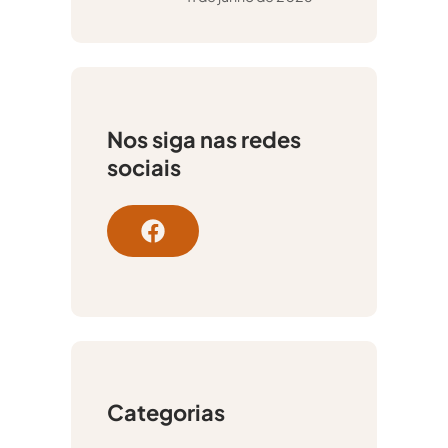
Nos siga nas redes
sociais
F
a
c
e
b
o
o
Categorias
k