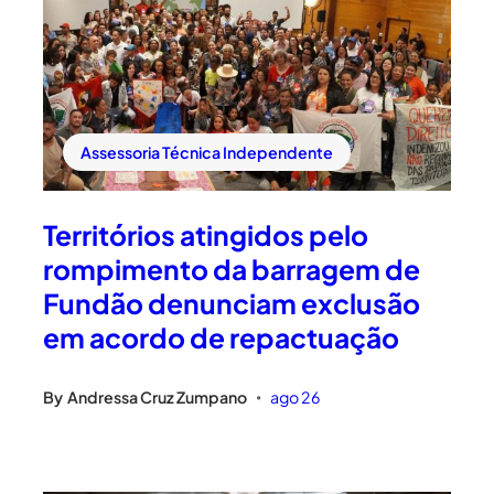
Assessoria Técnica Independente
Territórios atingidos pelo
rompimento da barragem de
Fundão denunciam exclusão
em acordo de repactuação
By
Andressa Cruz Zumpano
ago 26
•