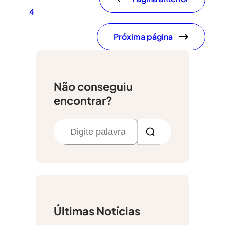
4
Próxima página
Não conseguiu
encontrar?
P
e
s
q
u
i
Últimas Notícias
s