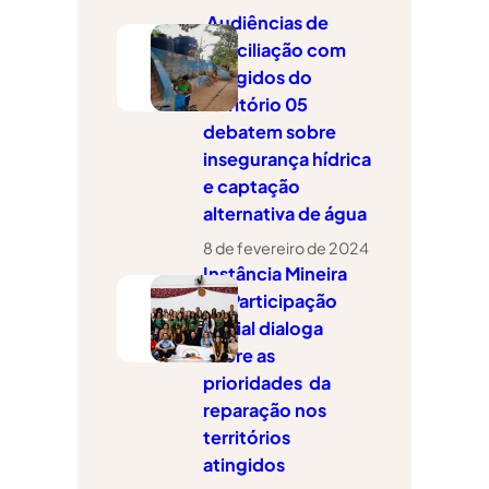
a
Audiências de
r
conciliação com
atingidos do
território 05
debatem sobre
insegurança hídrica
e captação
alternativa de água
8 de fevereiro de 2024
Instância Mineira
de Participação
Social dialoga
sobre as
prioridades da
reparação nos
territórios
atingidos