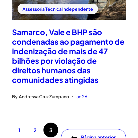
Assessoria Técnica Independente
Samarco, Vale e BHP são
condenadas ao pagamento de
indenização de mais de 47
bilhões por violação de
direitos humanos das
comunidades atingidas
By
Andressa Cruz Zumpano
jan 26
•
1
2
3
Página anterior