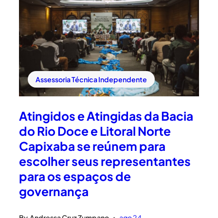
Assessoria Técnica Independente
Atingidos e Atingidas da Bacia
do Rio Doce e Litoral Norte
Capixaba se reúnem para
escolher seus representantes
para os espaços de
governança
By
Andressa Cruz Zumpano
ago 24
•