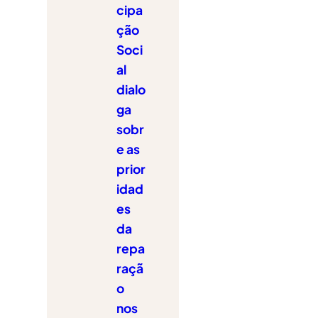
cipa
ção
Soci
al
dialo
ga
sobr
e as
prior
idad
es
da
repa
raçã
o
nos