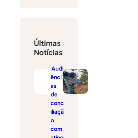
s
q
u
i
s
Últimas
a
Notícias
r
Audi
ênci
as
de
conc
iliaçã
o
com
ating