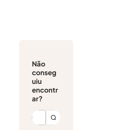
Não
conseg
uiu
encontr
ar?
P
e