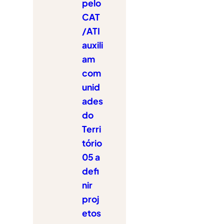
pelo
CAT
/ATI
auxili
am
com
unid
ades
do
Terri
tório
05 a
defi
nir
proj
etos