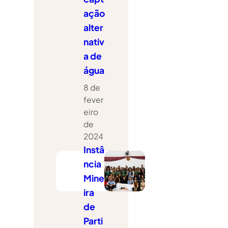
ação
alter
nativ
a de
água
8 de
fever
eiro
de
2024
Instâ
ncia
Mine
ira
de
Parti