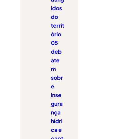
idos
do
territ
ório
05
deb
ate
m
sobr
e
inse
gura
nça
hídri
ca e
capt