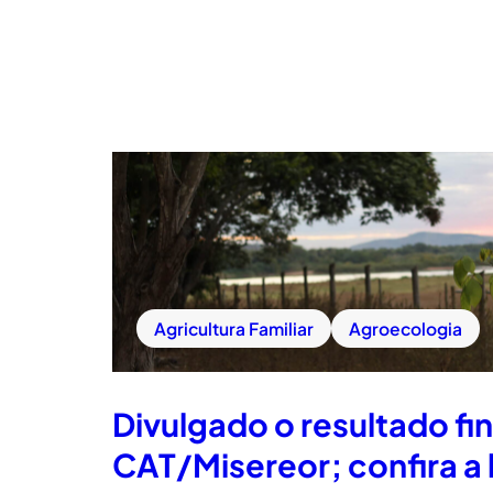
Agricultura Familiar
Agroecologia
Divulgado o resultado fi
CAT/Misereor; confira a 