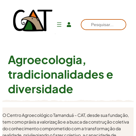
Pular
para
Pesquisar
o
conteúdo
Agroecologia,
tradicionalidades e
diversidade
O Centro Agroecológico Tamanduá – CAT, desde sua fundação,
tem como práxis a valorização e a busca da construção coletiva
do conhecimento comprometido com a transformação da
realidade, privilegiando o fazer coletivo, a capacidade de