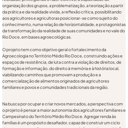
organização dos grupos, a problematização, a teorização a partir
da prática e da realidade vivida, a reflexão crítica, possibilitando
aos agricultores e agricultoras posicionar-se como sujeito do
conhecimento, numa relação de horizontalidade, e protagonistas
da transformação da realidade de suas comunidades e no vale do
Rio Doce, em bases agroecológicas.
O projeto tem como objetivo geral o fortalecimento da
Agroecologia no Território Médio Rio Doce, construindo ações e
espaços de resistência, de luta contra a violação de direitos, de
formação e informação, do direito à memória e à história local,
viabilizando caminhos que promovam a produção e a
comercialização de alimentos originados de agricultores
familiares e povos e comunidades tradicionais da região.
Na busca por ocupar e criar novos mercados, a perspectiva com
o projeto é pensar a maior autonomia dos agricultores familiares e
Campesinato do Território Médio Rio Doce. Agregar renda às
famílias é um propósito desafiador, capaz de construir um ciclo