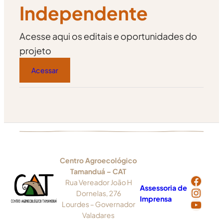
Independente
Acesse aqui os editais e oportunidades do
projeto
Acessar
Centro Agroecológico
Tamanduá – CAT
Face
Rua Vereador João H
Assessoria de
Insta
Dornelas, 276
Imprensa
YouT
Lourdes – Governador
Valadares