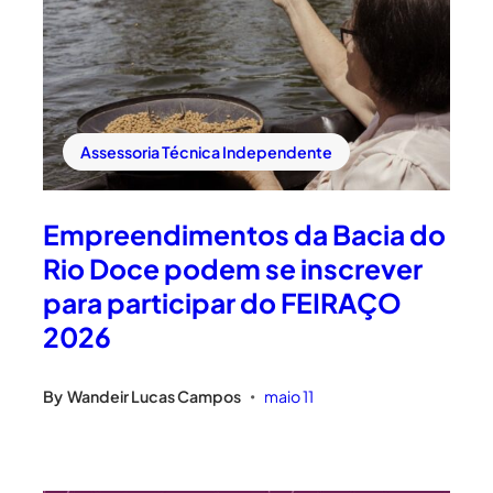
Assessoria Técnica Independente
Empreendimentos da Bacia do
Rio Doce podem se inscrever
para participar do FEIRAÇO
2026
By
Wandeir Lucas Campos
maio 11
•