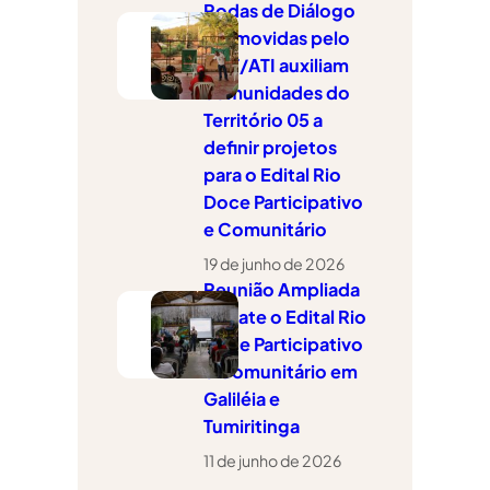
Rodas de Diálogo
promovidas pelo
CAT/ATI auxiliam
comunidades do
Território 05 a
definir projetos
para o Edital Rio
Doce Participativo
e Comunitário
19 de junho de 2026
Reunião Ampliada
debate o Edital Rio
Doce Participativo
e Comunitário em
Galiléia e
Tumiritinga
11 de junho de 2026