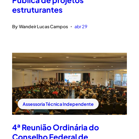
estruturantes
By
Wandeir Lucas Campos
abr 29
•
Assessoria Técnica Independente
4ª Reunião Ordinária do
Conselho Federal de