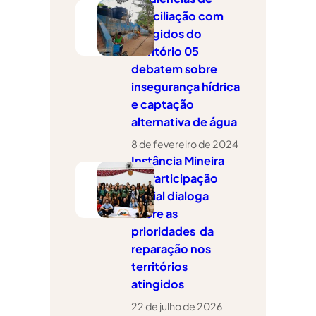
r
conciliação com
atingidos do
território 05
debatem sobre
insegurança hídrica
e captação
alternativa de água
8 de fevereiro de 2024
Instância Mineira
de Participação
Social dialoga
sobre as
prioridades da
reparação nos
territórios
atingidos
22 de julho de 2026