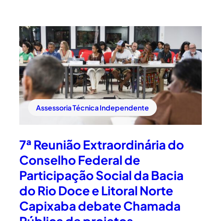
Assessoria Técnica Independente
7ª Reunião Extraordinária do
Conselho Federal de
Participação Social da Bacia
do Rio Doce e Litoral Norte
Capixaba debate Chamada
Pública de projetos