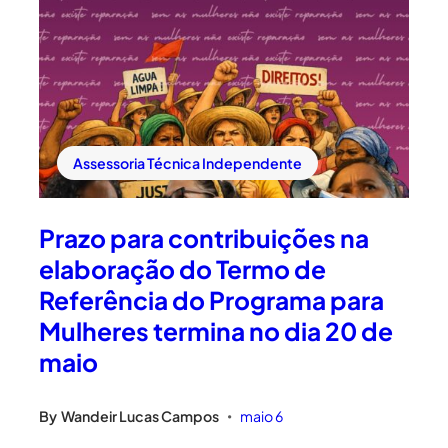
Assessoria Técnica Independente
Prazo para contribuições na
elaboração do Termo de
Referência do Programa para
Mulheres termina no dia 20 de
maio
By
Wandeir Lucas Campos
maio 6
•