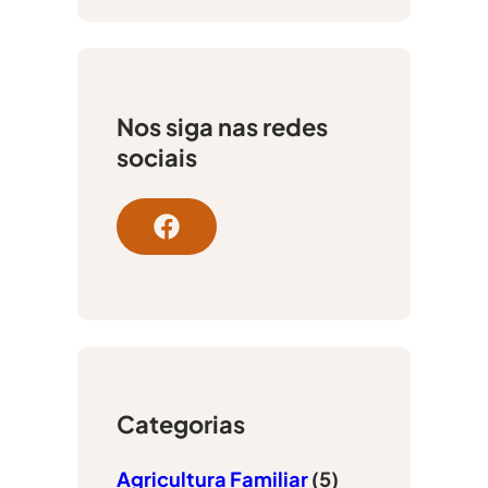
Nos siga nas redes
sociais
F
a
c
e
b
o
o
Categorias
k
Agricultura Familiar
(5)