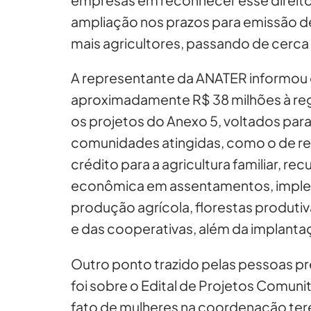
ampliação nos prazos para emissão de
mais agricultores, passando de cerca 
A representante da ANATER informou 
aproximadamente R$ 38 milhões à re
os projetos do Anexo 5, voltados pa
comunidades atingidas, como o de reg
crédito para a agricultura familiar, r
econômica em assentamentos, imple
produção agrícola, florestas produti
e das cooperativas, além da implantaç
Outro ponto trazido pelas pessoas pr
foi sobre o Edital de Projetos Comun
fato de mulheres na coordenação ter