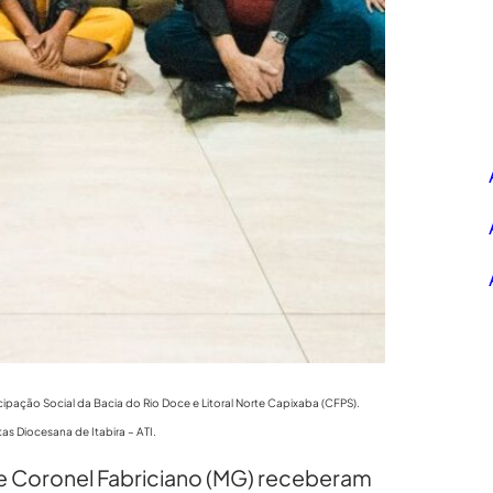
cipação Social da Bacia do Rio Doce e Litoral Norte Capixaba (CFPS).
tas Diocesana de Itabira – ATI.
a e Coronel Fabriciano (MG) receberam