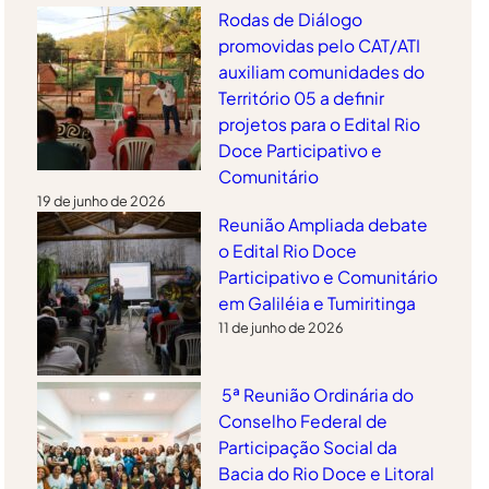
Rodas de Diálogo
promovidas pelo CAT/ATI
auxiliam comunidades do
Território 05 a definir
projetos para o Edital Rio
Doce Participativo e
Comunitário
19 de junho de 2026
Reunião Ampliada debate
o Edital Rio Doce
Participativo e Comunitário
em Galiléia e Tumiritinga
11 de junho de 2026
5ª Reunião Ordinária do
Conselho Federal de
Participação Social da
Bacia do Rio Doce e Litoral