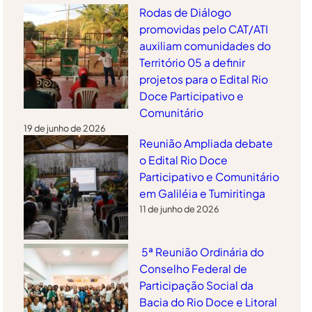
Rodas de Diálogo
promovidas pelo CAT/ATI
auxiliam comunidades do
Território 05 a definir
projetos para o Edital Rio
Doce Participativo e
Comunitário
19 de junho de 2026
Reunião Ampliada debate
o Edital Rio Doce
Participativo e Comunitário
em Galiléia e Tumiritinga
11 de junho de 2026
5ª Reunião Ordinária do
Conselho Federal de
Participação Social da
Bacia do Rio Doce e Litoral