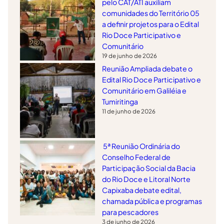
pelo CAT/ATI auxiliam
comunidades do Território 05
a definir projetos para o Edital
Rio Doce Participativo e
Comunitário
19 de junho de 2026
Reunião Ampliada debate o
Edital Rio Doce Participativo e
Comunitário em Galiléia e
Tumiritinga
11 de junho de 2026
5ª Reunião Ordinária do
Conselho Federal de
Participação Social da Bacia
do Rio Doce e Litoral Norte
Capixaba debate edital,
chamada pública e programas
para pescadores
3 de junho de 2026