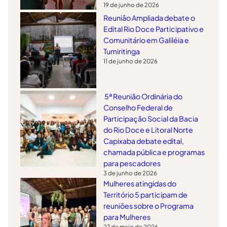
19 de junho de 2026
Reunião Ampliada debate o
Edital Rio Doce Participativo e
Comunitário em Galiléia e
Tumiritinga
11 de junho de 2026
5ª Reunião Ordinária do
Conselho Federal de
Participação Social da Bacia
do Rio Doce e Litoral Norte
Capixaba debate edital,
chamada pública e programas
para pescadores
3 de junho de 2026
Mulheres atingidas do
Território 5 participam de
reuniões sobre o Programa
para Mulheres
27 de maio de 2026