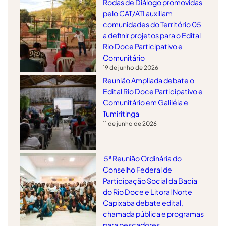
Rodas de Diálogo promovidas
pelo CAT/ATI auxiliam
comunidades do Território 05
a definir projetos para o Edital
Rio Doce Participativo e
Comunitário
19 de junho de 2026
Reunião Ampliada debate o
Edital Rio Doce Participativo e
Comunitário em Galiléia e
Tumiritinga
11 de junho de 2026
5ª Reunião Ordinária do
Conselho Federal de
Participação Social da Bacia
do Rio Doce e Litoral Norte
Capixaba debate edital,
chamada pública e programas
para pescadores