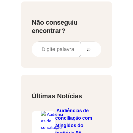
Não conseguiu
encontrar?
P
e
s
q
u
i
Últimas Notícias
s
a
Audiências de
r
conciliação com
atingidos do
território 05