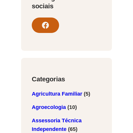
sociais
F
a
c
e
b
o
o
Categorias
k
Agricultura Familiar
(5)
Agroecologia
(10)
Assessoria Técnica
Independente
(65)