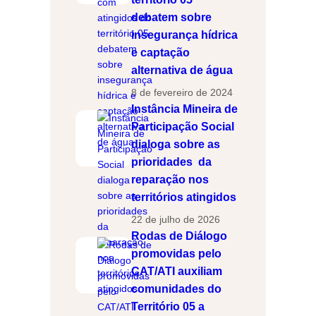
debatem sobre
insegurança hídrica
e captação
alternativa de água
8 de fevereiro de 2024
Instância Mineira de
Participação Social
dialoga sobre as
prioridades da
reparação nos
territórios atingidos
22 de julho de 2026
Rodas de Diálogo
promovidas pelo
CAT/ATI auxiliam
comunidades do
Território 05 a