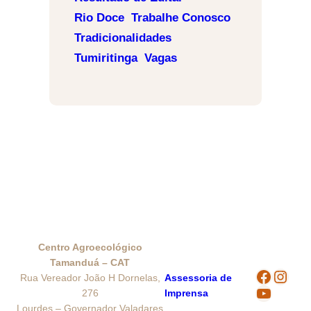
Rio Doce
Trabalhe Conosco
Tradicionalidades
Tumiritinga
Vagas
Centro Agroecológico
Tamanduá – CAT
Facebo
Inst
Rua Vereador João H Dornelas,
Assessoria de
YouTub
276
Imprensa
Lourdes – Governador Valadares