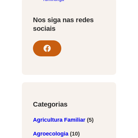
Nos siga nas redes
sociais
F
a
c
e
b
o
o
Categorias
k
Agricultura Familiar
(5)
Agroecologia
(10)