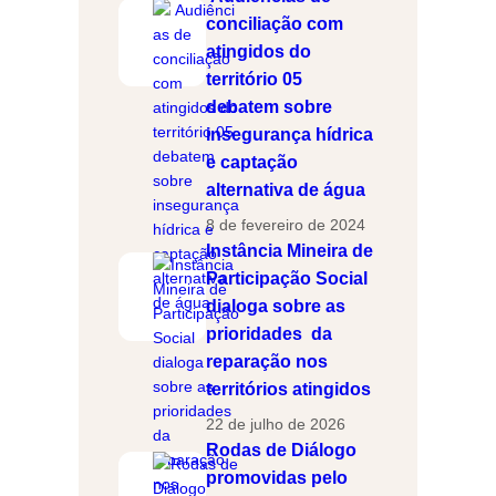
r
conciliação com
atingidos do
território 05
debatem sobre
insegurança hídrica
e captação
alternativa de água
8 de fevereiro de 2024
Instância Mineira de
Participação Social
dialoga sobre as
prioridades da
reparação nos
territórios atingidos
22 de julho de 2026
Rodas de Diálogo
promovidas pelo