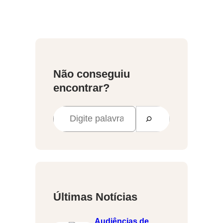
Não conseguiu
encontrar?
P
e
s
q
u
i
Últimas Notícias
s
a
Audiências de