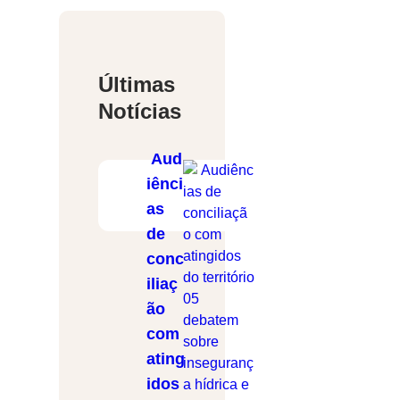
u
i
s
Últimas
a
Notícias
r
Aud
iênci
as
de
conc
iliaç
ão
com
ating
idos