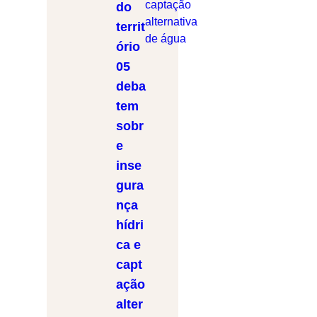
do
territ
ório
05
deba
tem
sobr
e
inse
gura
nça
hídri
ca e
capt
ação
alter