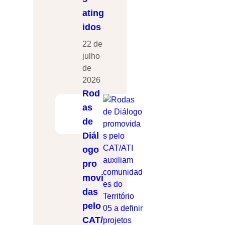
ating
idos
22 de
julho
de
2026
Rod
as
de
Diál
ogo
pro
movi
das
pelo
CAT/