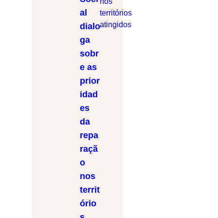
al
dialo
ga
sobr
e as
prior
idad
es
da
repa
raçã
o
nos
territ
ório
s