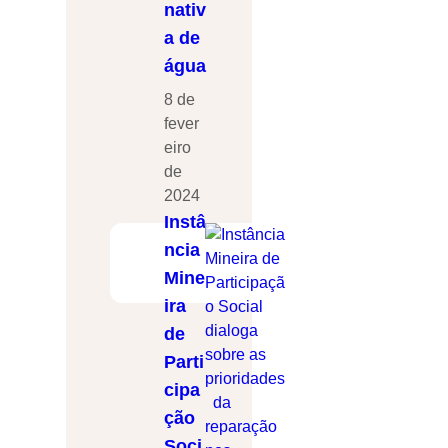
nativ
a de
água
8 de
fever
eiro
de
2024
Instâ
ncia
Mine
ira
de
Parti
cipa
ção
Soci