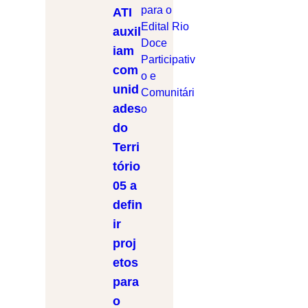
ATI
auxil
iam
com
unid
ades
do
Terri
tório
05 a
defin
ir
proj
etos
para
o