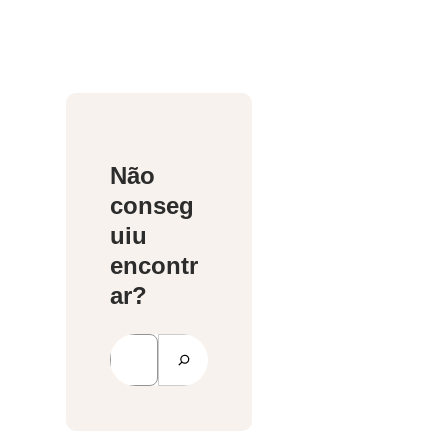
Não
conseg
uiu
encontr
ar?
P
e
s
q