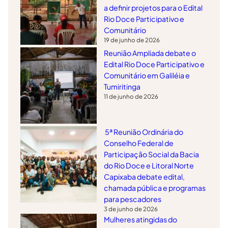
a definir projetos para o Edital
Rio Doce Participativo e
Comunitário
19 de junho de 2026
Reunião Ampliada debate o
Edital Rio Doce Participativo e
Comunitário em Galiléia e
Tumiritinga
11 de junho de 2026
5ª Reunião Ordinária do
Conselho Federal de
Participação Social da Bacia
do Rio Doce e Litoral Norte
Capixaba debate edital,
chamada pública e programas
para pescadores
3 de junho de 2026
Mulheres atingidas do