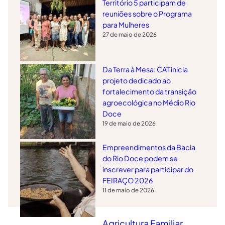
Território 5 participam de
reuniões sobre o Programa
para Mulheres
27 de maio de 2026
Da Terra à Mesa: CAT inicia
projeto dedicado ao
fortalecimento da transição
agroecológica no Médio Rio
Doce
19 de maio de 2026
Empreendimentos da Bacia
do Rio Doce podem se
inscrever para participar do
FEIRAÇO 2026
11 de maio de 2026
Agricultura Familiar