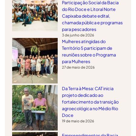
Participação Social da Bacia
do Rio Doce e Litoral Norte
Capixaba debate edital,
chamada pública e programas
para pescadores
3 de junho de 2026
Mulheres atingidas do
Território 5 participam de
reuniões sobre o Programa
para Mulheres
27 de maio de 2026
Da Terra à Mesa: CAT inicia
projeto dedicado ao
fortalecimento da transição
agroecológica no Médio Rio
Doce
19 de maio de 2026
Empreendimentos da Bacia