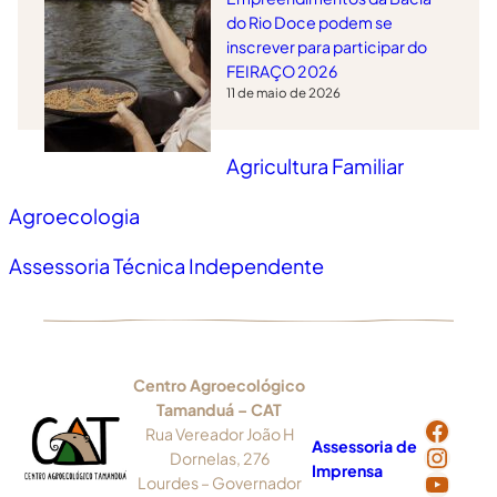
do Rio Doce podem se
inscrever para participar do
FEIRAÇO 2026
11 de maio de 2026
Agricultura Familiar
Agroecologia
Assessoria Técnica Independente
Centro Agroecológico
Tamanduá – CAT
Face
Rua Vereador João H
Assessoria de
Insta
Dornelas, 276
Imprensa
YouT
Lourdes – Governador