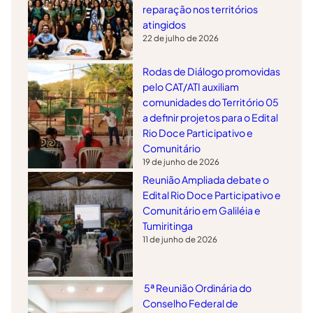
reparação nos territórios
atingidos
22 de julho de 2026
Rodas de Diálogo promovidas
pelo CAT/ATI auxiliam
comunidades do Território 05
a definir projetos para o Edital
Rio Doce Participativo e
Comunitário
19 de junho de 2026
Reunião Ampliada debate o
Edital Rio Doce Participativo e
Comunitário em Galiléia e
Tumiritinga
11 de junho de 2026
5ª Reunião Ordinária do
Conselho Federal de