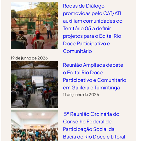
Rodas de Diálogo
promovidas pelo CAT/ATI
auxiliam comunidades do
Território 05 a definir
projetos para o Edital Rio
Doce Participativo e
Comunitário
19 de junho de 2026
Reunião Ampliada debate
o Edital Rio Doce
Participativo e Comunitário
em Galiléia e Tumiritinga
11 de junho de 2026
5ª Reunião Ordinária do
Conselho Federal de
Participação Social da
Bacia do Rio Doce e Litoral