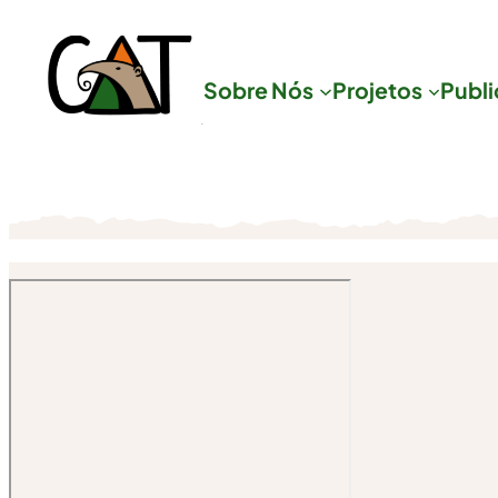
Pular
para
Sobre Nós
Projetos
Publ
o
conteúdo