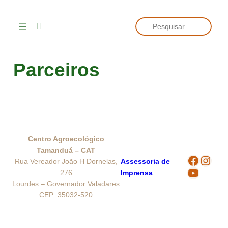
Pular
Pesquisar
para
o
conteúdo
Parceiros
Centro Agroecológico
Tamanduá – CAT
Facebo
Inst
Rua Vereador João H Dornelas,
Assessoria de
YouTub
276
Imprensa
Lourdes – Governador Valadares
CEP: 35032-520