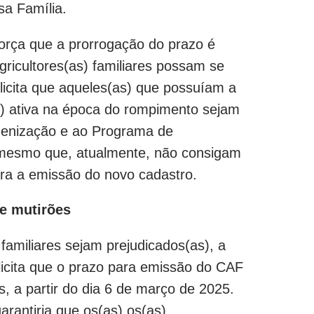
lsa Família.
força que a prorrogação do prazo é
gricultores(as) familiares possam se
olicita que aqueles(as) que possuíam a
) ativa na época do rompimento sejam
ndenização e ao Programa de
 mesmo que, atualmente, não consigam
ara a emissão do novo cadastro.
de mutirões
 familiares sejam prejudicados(as), a
licita que o prazo para emissão do CAF
, a partir do dia 6 de março de 2025.
rantiria que os(as) os(as)